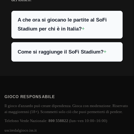
A che ora si giocano le partite al SoFi
Stadium per chi è in Italia?
Come si raggiunge il SoFi Stadium?
GIOCO RESPONSABILE
Il gioco d'azzardo può creare dipendenza. Gioca con moderazione. Riservato
ai maggiorenni (18+). Scommetti solo ciò che puoi permetterti di perdere.
Telefono Verde Nazionale:
800 558822
(lun–ven 10:00–16:00)
usciredalgioco.iss.it