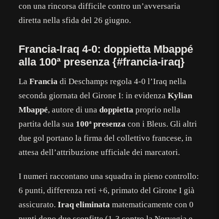
con una rincorsa difficile contro un’avversaria
diretta nella sfida del 26 giugno.
Francia-Iraq 4-0: doppietta Mbappé
alla 100ª presenza {#francia-iraq}
La
Francia
di Deschamps regola 4-0 l’Iraq nella
seconda giornata del Girone I: in evidenza
Kylian
Mbappé
, autore di una
doppietta
proprio nella
partita della sua
100ª presenza
con i Bleus. Gli altri
due gol portano la firma del collettivo francese, in
attesa dell’attribuzione ufficiale dei marcatori.
I numeri raccontano una squadra in pieno controllo:
6 punti, differenza reti +6, primato del Girone I già
assicurato.
Iraq eliminata
matematicamente con 0
punti dopo due sconfitte (1-3 contro la Norvegia e