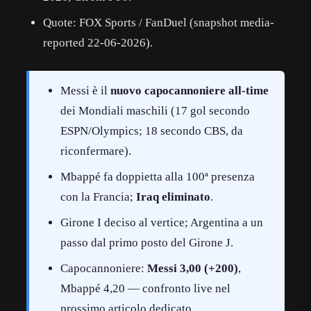
Quote: FOX Sports / FanDuel (snapshot media-
reported 22-06-2026).
Messi è il
nuovo capocannoniere all-time
dei Mondiali maschili (17 gol secondo
ESPN/Olympics; 18 secondo CBS, da
riconfermare).
Mbappé fa doppietta alla 100ª presenza
con la Francia;
Iraq eliminato
.
Girone I deciso al vertice; Argentina a un
passo dal primo posto del Girone J.
Capocannoniere:
Messi 3,00 (+200)
,
Mbappé 4,20 — confronto live nel
prossimo articolo dedicato.