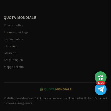
QUOTA MONDIALE
Privacy Policy
Informazioni Legali
Cookie Policy
Chi siamo
Glossario
FAQ Complete
Mappa del sito
14:44
© 2026 Quota Mondiale. Tutti i contenuti sono a scopo informativo. Il gioco d'azzardo è
riservato ai maggiorenni.