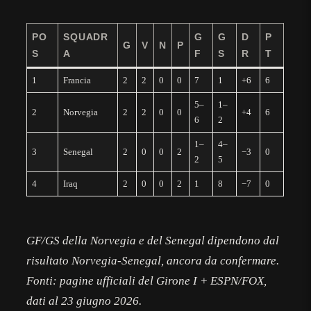
PO
SQUADR
G
G
D
P
G
V
N
P
S
A
F
S
R
T
1
Francia
2
2
0
0
7
1
+6
6
5–
1–
2
Norvegia
2
2
0
0
+4
6
6
2
1–
4–
3
Senegal
2
0
0
2
−3
0
2
5
4
Iraq
2
0
0
2
1
8
−7
0
GF/GS della Norvegia e del Senegal dipendono dal
risultato Norvegia-Senegal, ancora da confermare.
Fonti: pagine ufficiali del Girone I + ESPN/FOX,
dati al 23 giugno 2026.