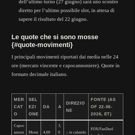
dell’ultimo turno (27 giugno) sarà uno scontro
diretto per l’ultimo possibile slot, in attesa di
sapere il risultato del 22 giugno.
Le quote che si sono mosse
{#quote-movimenti}
I principali movimenti riportati dai media nelle 24
ore (mercato vincente e capocannoniere). Quote in
formato decimale italiano.
MER
SEL
FONTE (AS
DIREZIO
CAT
EZI
DA
A
OF 22-06-
NE
O
ONE
2026, ET)
Capoc
3,
FOX/FanDuel
annon
Messi
4,00
0
↓ in calando