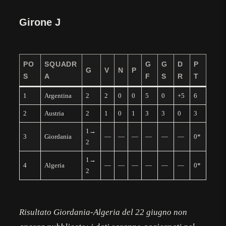
Girone J
PO
SQUADR
G
G
D
P
G
V
N
P
S
A
F
S
R
T
1
Argentina
2
2
0
0
5
0
+5
6
2
Austria
2
1
0
1
3
3
0
3
1→
3
Giordania
—
—
—
—
—
—
0*
2
1→
4
Algeria
—
—
—
—
—
—
0*
2
Risultato Giordania-Algeria del 22 giugno non