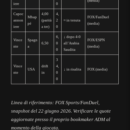
(media)
iere
0
Capoc
4,00
4,
Mbap
FOX/FanDuel
annon
(parità
2
≈ in tenuta
pé
(media)
iere
a tre)
0
6,
↓ dopo 4-0
Vince
Spagn
FOX/ESPN
6,50
0
all’Arabia
nte
a
(media)
0
Saudita
3
Vince
drift
4,
USA
↓ in risalita
FOX (media)
nte
in
0
0
Linea di riferimento: FOX Sports/FanDuel,
snapshot del 22 giugno 2026. Verificare le quote
aggiornate presso il proprio bookmaker ADM al
momento della giocata.