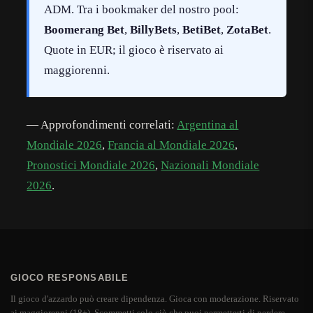
ADM. Tra i bookmaker del nostro pool:
Boomerang Bet
,
BillyBets
,
BetiBet
,
ZotaBet
.
Quote in EUR; il gioco è riservato ai
maggiorenni.
— Approfondimenti correlati:
Argentina al
Mondiale 2026
,
Francia al Mondiale 2026
,
Pronostici Mondiale 2026
,
Nazionali Mondiale
2026
.
GIOCO RESPONSABILE
Il gioco d'azzardo può creare dipendenza. Gioca con moderazione. Riservato
ai maggiorenni (18+). Scommetti solo ciò che puoi permetterti di perdere.