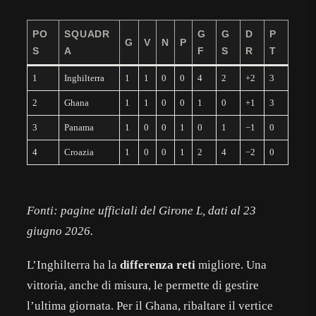
PO
SQUADR
G
G
D
P
G
V
N
P
S
A
F
S
R
T
1
Inghilterra
1
1
0
0
4
2
+2
3
2
Ghana
1
1
0
0
1
0
+1
3
3
Panama
1
0
0
1
0
1
−1
0
4
Croazia
1
0
0
1
2
4
−2
0
Fonti: pagine ufficiali del Girone L, dati al 23
giugno 2026.
L’Inghilterra ha la
differenza reti
migliore. Una
vittoria, anche di misura, le permette di gestire
l’ultima giornata. Per il Ghana, ribaltare il vertice