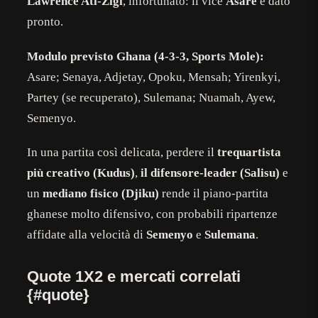
Lawrence Ati-Zigi
, infortunato: il vice
Asare
è dato
pronto.
Modulo previsto Ghana (4-3-3, Sports Mole):
Asare; Senaya, Adjetay, Opoku, Mensah; Yirenkyi,
Partey (se recuperato), Sulemana; Nuamah, Ayew,
Semenyo.
In una partita così delicata, perdere il
trequartista
più creativo (Kudus)
,
il difensore-leader (Salisu)
e
un
mediano fisico (Djiku)
rende il piano-partita
ghanese molto difensivo, con probabili ripartenze
affidate alla velocità di
Semenyo
e
Sulemana
.
Quote 1X2 e mercati correlati
{#quote}