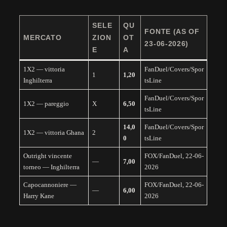
SELE
QU
FONTE (AS OF
MERCATO
ZION
OT
23-06-2026)
E
A
1X2 — vittoria
FanDuel/Covers/Spor
1
1,20
Inghilterra
tsLine
FanDuel/Covers/Spor
1X2 — pareggio
X
6,50
tsLine
14,0
FanDuel/Covers/Spor
1X2 — vittoria Ghana
2
0
tsLine
Outright vincente
FOX/FanDuel, 22-06-
—
7,00
torneo — Inghilterra
2026
Capocannoniere —
FOX/FanDuel, 22-06-
—
6,00
Harry Kane
2026