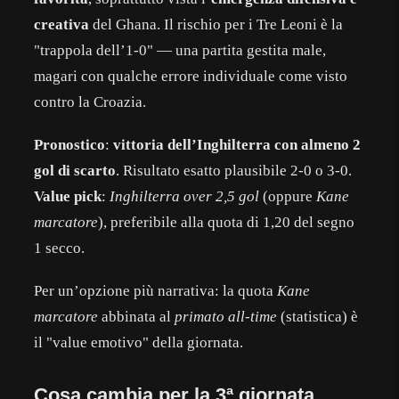
creativa
del Ghana. Il rischio per i Tre Leoni è la
"trappola dell’1-0" — una partita gestita male,
magari con qualche errore individuale come visto
contro la Croazia.
Pronostico
:
vittoria dell’Inghilterra con almeno 2
gol di scarto
. Risultato esatto plausibile 2-0 o 3-0.
Value pick
:
Inghilterra over 2,5 gol
(oppure
Kane
marcatore
), preferibile alla quota di 1,20 del segno
1 secco.
Per un’opzione più narrativa: la quota
Kane
marcatore
abbinata al
primato all-time
(statistica) è
il "value emotivo" della giornata.
Cosa cambia per la 3ª giornata