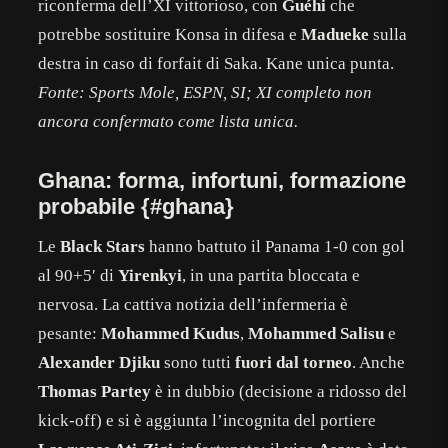
riconferma dell’XI vittorioso, con
Guéhi
che
potrebbe sostituire Konsa in difesa e
Madueke
sulla
destra in caso di forfait di Saka. Kane unica punta.
Fonte: Sports Mole, ESPN, SI; XI completo non
ancora confermato come lista unica.
Ghana: forma, infortuni, formazione
probabile {#ghana}
Le
Black Stars
hanno battuto il Panama 1-0 con gol
al 90+5′ di
Yirenkyi
, in una partita bloccata e
nervosa. La cattiva notizia dell’infermeria è
pesante:
Mohammed Kudus
,
Mohammed Salisu
e
Alexander Djiku
sono tutti
fuori dal torneo
. Anche
Thomas Partey
è in dubbio (decisione a ridosso del
kick-off) e si è aggiunta l’incognita del portiere