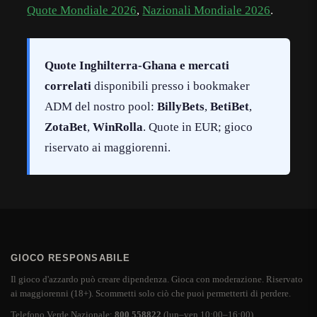
Quote Mondiale 2026
,
Nazionali Mondiale 2026
.
Quote Inghilterra-Ghana e mercati
correlati
disponibili presso i bookmaker
ADM del nostro pool:
BillyBets
,
BetiBet
,
ZotaBet
,
WinRolla
. Quote in EUR; gioco
riservato ai maggiorenni.
GIOCO RESPONSABILE
Il gioco d'azzardo può creare dipendenza. Gioca con moderazione. Riservato
ai maggiorenni (18+). Scommetti solo ciò che puoi permetterti di perdere.
Telefono Verde Nazionale:
800 558822
(lun–ven 10:00–16:00)