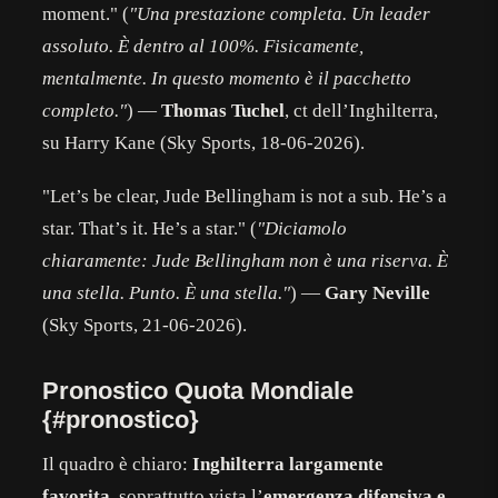
moment." (
"Una prestazione completa. Un leader
assoluto. È dentro al 100%. Fisicamente,
mentalmente. In questo momento è il pacchetto
completo."
) —
Thomas Tuchel
, ct dell’Inghilterra,
su Harry Kane (Sky Sports, 18-06-2026).
"Let’s be clear, Jude Bellingham is not a sub. He’s a
star. That’s it. He’s a star." (
"Diciamolo
chiaramente: Jude Bellingham non è una riserva. È
una stella. Punto. È una stella."
) —
Gary Neville
(Sky Sports, 21-06-2026).
Pronostico Quota Mondiale
{#pronostico}
Il quadro è chiaro:
Inghilterra largamente
favorita
, soprattutto vista l’
emergenza difensiva e