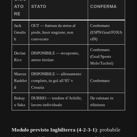
ATO
STATO
CONFERMA
RE
Jack
OUT — frattura da stress al
Confermato
Grealis
piede, fuori stagione, non
(ESPN/Goal/FOX/b
h
convocato
eIN)
Confermato
Declan
DISPONIBILE — recuperato,
(Goal/Sports
Rice
atteso titolare
Mole/Tuchel)
Marcus
DISPONIBILE — allenamento
Rashfor
completo, in gol all’85’ v
Confermato
d
Croazia
Bukay
DUBBIO — tendine d’Achille,
Da valutare in
o Saka
lavoro individuale
rifinitura
Modulo previsto Inghilterra (4-2-3-1)
: probabile