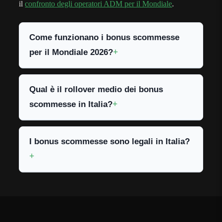
il
confronto degli operatori ADM per il Mondiale
.
Come funzionano i bonus scommesse
per il Mondiale 2026?
Qual è il rollover medio dei bonus
scommesse in Italia?
I bonus scommesse sono legali in Italia?