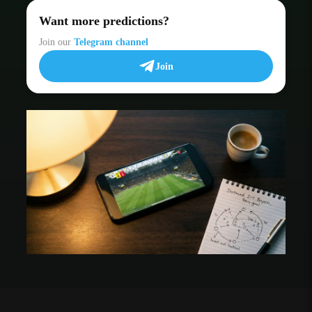
Want more predictions?
Join our
Telegram channel
Join