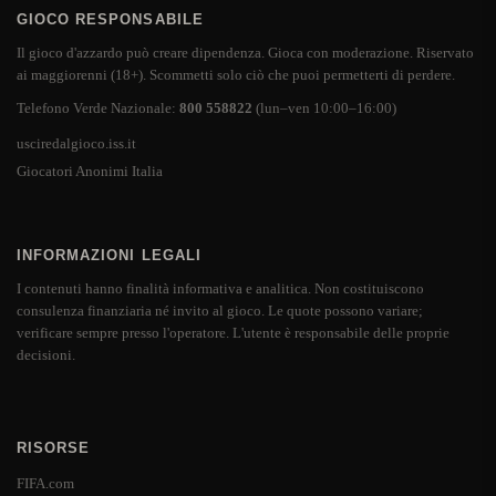
GIOCO RESPONSABILE
Il gioco d'azzardo può creare dipendenza. Gioca con moderazione. Riservato
ai maggiorenni (18+). Scommetti solo ciò che puoi permetterti di perdere.
Telefono Verde Nazionale:
800 558822
(lun–ven 10:00–16:00)
usciredalgioco.iss.it
Giocatori Anonimi Italia
INFORMAZIONI LEGALI
I contenuti hanno finalità informativa e analitica. Non costituiscono
consulenza finanziaria né invito al gioco. Le quote possono variare;
verificare sempre presso l'operatore. L'utente è responsabile delle proprie
decisioni.
RISORSE
FIFA.com