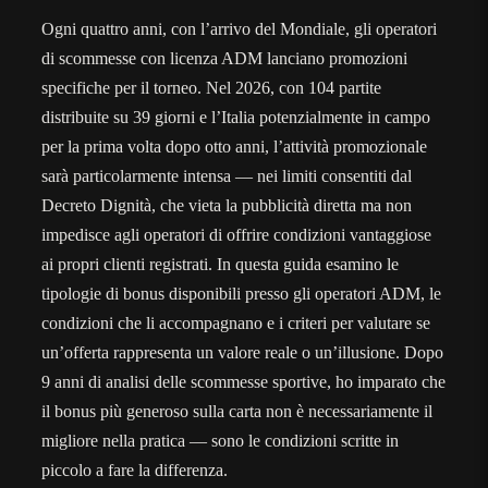
Ogni quattro anni, con l’arrivo del Mondiale, gli operatori
di scommesse con licenza ADM lanciano promozioni
specifiche per il torneo. Nel 2026, con 104 partite
distribuite su 39 giorni e l’Italia potenzialmente in campo
per la prima volta dopo otto anni, l’attività promozionale
sarà particolarmente intensa — nei limiti consentiti dal
Decreto Dignità, che vieta la pubblicità diretta ma non
impedisce agli operatori di offrire condizioni vantaggiose
ai propri clienti registrati. In questa guida esamino le
tipologie di bonus disponibili presso gli operatori ADM, le
condizioni che li accompagnano e i criteri per valutare se
un’offerta rappresenta un valore reale o un’illusione. Dopo
9 anni di analisi delle scommesse sportive, ho imparato che
il bonus più generoso sulla carta non è necessariamente il
migliore nella pratica — sono le condizioni scritte in
piccolo a fare la differenza.