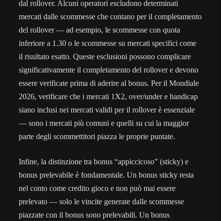
dal rollover. Alcuni operatori escludono determinati
mercati dalle scommesse che contano per il completamento
del rollover — ad esempio, le scommesse con quota
inferiore a 1.30 o le scommesse su mercati specifici come
il risultato esatto. Queste esclusioni possono complicare
significativamente il completamento del rollover e devono
essere verificate prima di aderire al bonus. Per il Mondiale
2026, verificare che i mercati 1X2, over/under e handicap
siano inclusi nei mercati validi per il rollover è essenziale
— sono i mercati più comuni e quelli su cui la maggior
parte degli scommettitori piazza le proprie puntate.
Infine, la distinzione tra bonus “appiccicoso” (sticky) e
bonus prelevabile è fondamentale. Un bonus sticky resta
nel conto come credito gioco e non può mai essere
prelevato — solo le vincite generate dalle scommesse
piazzate con il bonus sono prelevabili. Un bonus