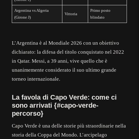
Argentina vs Algeria
Primo posto
Vittoria
(Girone J)
blindato
L’Argentina è al Mondiale 2026 con un obiettivo
dichiarato: la difesa del titolo conquistato nel 2022
in Qatar. Messi, a 39 anni, vive quello che è
unanimemente considerato il suo ultimo grande
torneo internazionale.
La favola di Capo Verde: come ci
sono arrivati {#capo-verde-
percorso}
Capo Verde è una delle storie più straordinarie nella
storia della Coppa del Mondo. L’arcipelago