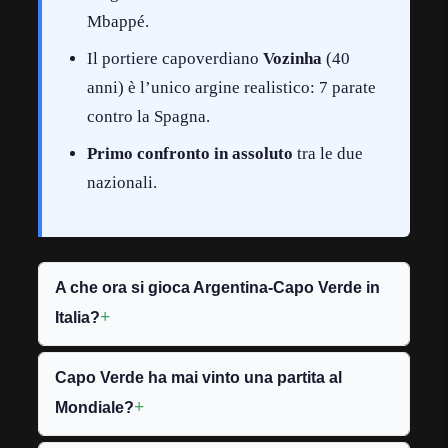
Mbappé.
Il portiere capoverdiano
Vozinha
(40
anni) è l’unico argine realistico: 7 parate
contro la Spagna.
Primo confronto in assoluto
tra le due
nazionali.
A che ora si gioca Argentina-Capo Verde in
Italia?
Capo Verde ha mai vinto una partita al
Mondiale?