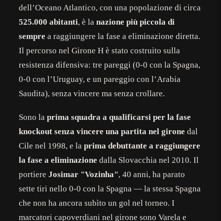
dell’Oceano Atlantico, con una popolazione di circa
525.000 abitanti
, è la
nazione più piccola di
sempre
a raggiungere la fase a eliminazione diretta.
Il percorso nel Girone H è stato costruito sulla
resistenza difensiva: tre pareggi (0-0 con la Spagna,
0-0 con l’Uruguay, e un pareggio con l’Arabia
Saudita), senza vincere ma senza crollare.
Sono la
prima squadra a qualificarsi per la fase
knockout senza vincere una partita nel girone
dal
Cile nel 1998, e la
prima debuttante a raggiungere
la fase a eliminazione
dalla Slovacchia nel 2010. Il
portiere
Josimar "Vozinha"
, 40 anni, ha parato
sette tiri nello 0-0 con la Spagna — la stessa Spagna
che non ha ancora subìto un gol nel torneo. I
marcatori capoverdiani nel girone sono Varela e