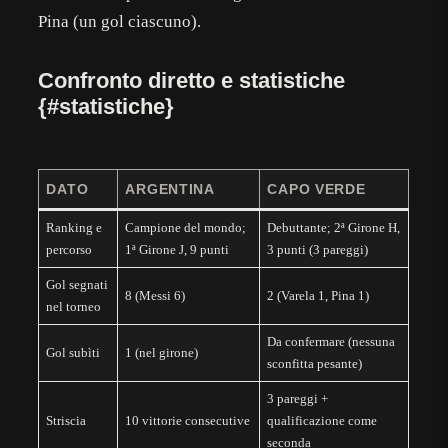
Pina (un gol ciascuno).
Confronto diretto e statistiche
{#statistiche}
DATO
ARGENTINA
CAPO VERDE
Ranking e
Campione del mondo;
Debuttante; 2ª Girone H,
percorso
1ª Girone J, 9 punti
3 punti (3 pareggi)
Gol segnati
8 (Messi 6)
2 (Varela 1, Pina 1)
nel torneo
Da confermare (nessuna
Gol subìti
1 (nel girone)
sconfitta pesante)
3 pareggi +
Striscia
10 vittorie consecutive
qualificazione come
seconda