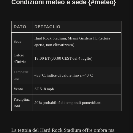
Condizioni meteo e sede {#meteo}
DATO
DETTAGLIO
Hard Rock Stadium, Miami Gardens FL (tettoia
Sede
aperta, non climatizzato)
Calcio
18:00 ET (00:00 CEST del 4 luglio)
d’inizio
Temperat
~33°C, indice di calore fino a ~40°C
ura
Vento
SE 5–8 mph
Precipitaz
50% probabilità di temporali pomeridiani
ioni
La tettoia del Hard Rock Stadium offre ombra ma