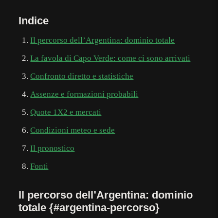
Indice
Il percorso dell’Argentina: dominio totale
La favola di Capo Verde: come ci sono arrivati
Confronto diretto e statistiche
Assenze e formazioni probabili
Quote 1X2 e mercati
Condizioni meteo e sede
Il pronostico
Fonti
Il percorso dell’Argentina: dominio
totale {#argentina-percorso}