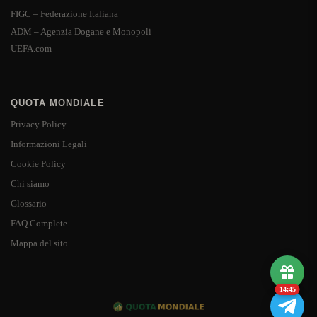
FIGC – Federazione Italiana
ADM – Agenzia Dogane e Monopoli
UEFA.com
QUOTA MONDIALE
Privacy Policy
Informazioni Legali
Cookie Policy
Chi siamo
Glossario
FAQ Complete
Mappa del sito
14:44