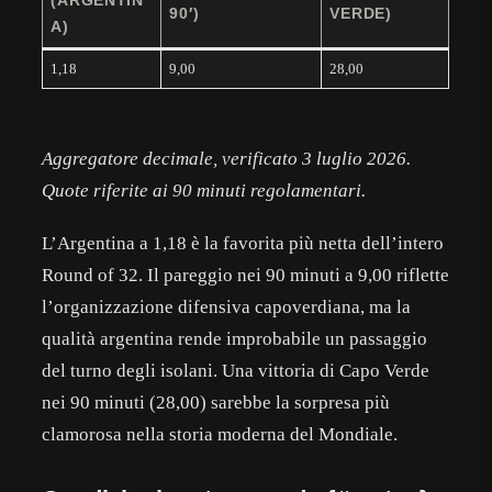
(ARGENTIN
90′)
VERDE)
A)
1,18
9,00
28,00
Aggregatore decimale, verificato 3 luglio 2026.
Quote riferite ai 90 minuti regolamentari.
L’Argentina a 1,18 è la favorita più netta dell’intero
Round of 32. Il pareggio nei 90 minuti a 9,00 riflette
l’organizzazione difensiva capoverdiana, ma la
qualità argentina rende improbabile un passaggio
del turno degli isolani. Una vittoria di Capo Verde
nei 90 minuti (28,00) sarebbe la sorpresa più
clamorosa nella storia moderna del Mondiale.