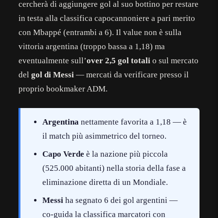
cercherà di aggiungere gol al suo bottino per restare
in testa alla classifica capocannoniere a pari merito
con Mbappé (entrambi a 6). Il value non è sulla
vittoria argentina (troppo bassa a 1,18) ma
eventualmente sull’
over 2,5 gol totali
o sul mercato
del
gol di Messi
— mercati da verificare presso il
proprio bookmaker ADM.
Argentina
nettamente favorita a 1,18 — è
il match più asimmetrico del torneo.
Capo Verde
è la nazione più piccola
(525.000 abitanti) nella storia della fase a
eliminazione diretta di un Mondiale.
Messi
ha segnato 6 dei gol argentini —
co-guida la classifica marcatori con