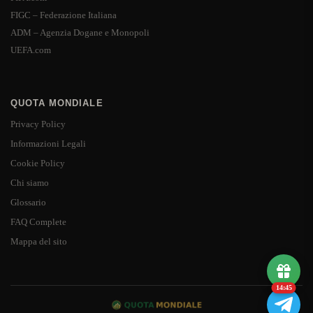
FIGC – Federazione Italiana
ADM – Agenzia Dogane e Monopoli
UEFA.com
QUOTA MONDIALE
Privacy Policy
Informazioni Legali
Cookie Policy
Chi siamo
Glossario
FAQ Complete
Mappa del sito
14:44