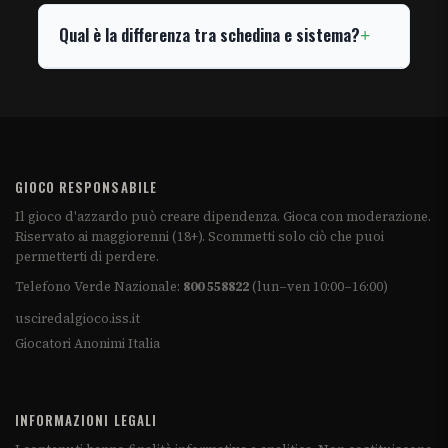
Qual è la differenza tra schedina e sistema?
GIOCO RESPONSABILE
Il gioco d'azzardo può creare dipendenza. Gioca con moderazione.
Riservato ai maggiorenni (18+). Scommetti solo ciò che puoi
permetterti di perdere.
Telefono Verde Nazionale:
800 558822
(lun–ven 10:00–16:00)
usciredalgioco.iss.it
Giocatori Anonimi Italia
INFORMAZIONI LEGALI