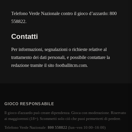
Telefono Verde Nazionale contro il gioco d’azzardo: 800
558822.
Contatti
Per informazioni, segnalazioni o richieste relative al
trattamento dei dati personali, e possibile contattare la
redazione tramite il sito footballitcm.com.
GIOCO RESPONSABILE
Il gioco d'azzardo può creare dipendenza. Gioca con moderazione. Riservato
ai maggiorenni (18+). Scommetti solo ciò che puoi permetterti di perdere.
Telefono Verde Nazionale:
800 558822
(lun–ven 10:00–16:00)