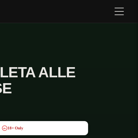
LETA ALLE
SE
18+ Only
18+