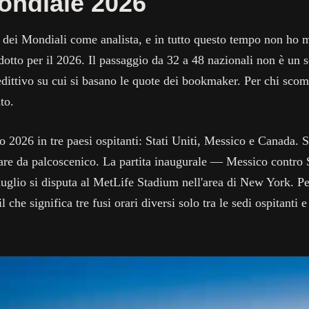
ondiale 2026
e dei Mondiali come analista, e in tutto questo tempo non ho 
odotto per il 2026. Il passaggio da 32 a 48 nazionali non è u
edittivo su cui si basano le quote dei bookmaker. Per chi sco
to.
io 2026 in tre paesi ospitanti: Stati Uniti, Messico e Canada. S
fare da palcoscenico. La partita inaugurale — Messico contro 
luglio si disputa al MetLife Stadium nell'area di New York. Per
l che significa tre fusi orari diversi solo tra le sedi ospitan