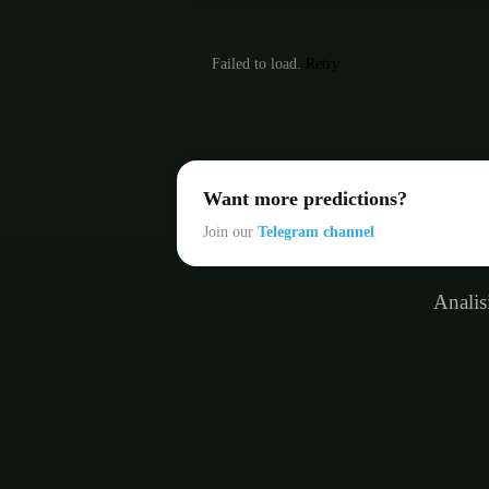
Failed to load.
Retry
Want more predictions?
Join our
Telegram channel
Analis