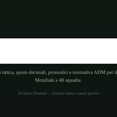
i tattica, quote decimali, pronostici e normativa ADM per i
Mondiale a 48 squadre.
Di Quota Mondiale — Analista tattico e quote sportive