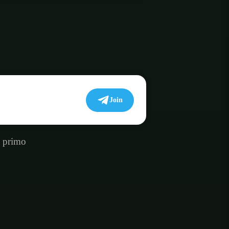
Join
l primo