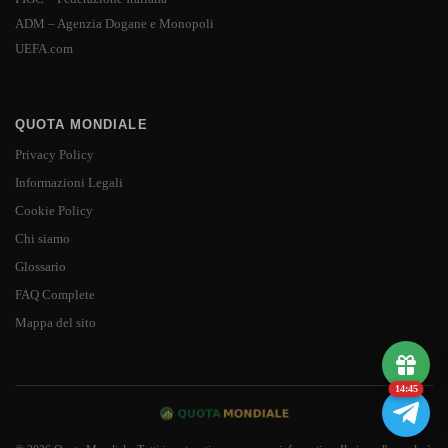
ADM – Agenzia Dogane e Monopoli
UEFA.com
QUOTA MONDIALE
Privacy Policy
Informazioni Legali
Cookie Policy
Chi siamo
Glossario
FAQ Complete
Mappa del sito
14:44