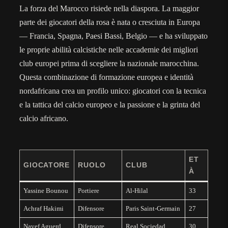
La forza del Marocco risiede nella diaspora. La maggior
parte dei giocatori della rosa è nata o cresciuta in Europa
— Francia, Spagna, Paesi Bassi, Belgio — e ha sviluppato
le proprie abilità calcistiche nelle accademie dei migliori
club europei prima di scegliere la nazionale marocchina.
Questa combinazione di formazione europea e identità
nordafricana crea un profilo unico: giocatori con la tecnica
e la tattica del calcio europeo e la passione e la grinta del
calcio africano.
ET
GIOCATORE
RUOLO
CLUB
À
Yassine Bounou
Portiere
Al-Hilal
33
Achraf Hakimi
Difensore
Paris Saint-Germain
27
Nayef Aguerd
Difensore
Real Sociedad
30