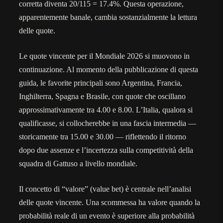
corretta diventa 20/115 = 17.4%. Questa operazione,
apparentemente banale, cambia sostanzialmente la lettura
delle quote.
Le quote vincente per il Mondiale 2026 si muovono in
continuazione. Al momento della pubblicazione di questa
guida, le favorite principali sono Argentina, Francia,
Inghilterra, Spagna e Brasile, con quote che oscillano
approssimativamente tra 4.00 e 8.00. L’Italia, qualora si
qualificasse, si collocherebbe in una fascia intermedia —
storicamente tra 15.00 e 30.00 — riflettendo il ritorno
dopo due assenze e l’incertezza sulla competitività della
squadra di Gattuso a livello mondiale.
Il concetto di “valore” (value bet) è centrale nell’analisi
delle quote vincente. Una scommessa ha valore quando la
probabilità reale di un evento è superiore alla probabilità