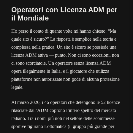
Operatori con Licenza ADM per
il Mondiale
Ho perso il conto di quante volte mi hanno chiesto: “Ma
quale sito è sicuro?” La risposta è semplice nella teoria e
complessa nella pratica. Un sito è sicuro se possiede una
licenza ADM attiva — punto. Non ci sono eccezioni, non
ci sono scorciatoie. Un operatore senza licenza ADM
opera illegalmente in Italia, e il giocatore che utilizza
piattaforme non autorizzate non gode di alcuna protezione
legale.
Al marzo 2026, i 46 operatori che detengono le 52 licenze
rilasciate dall’ADM coprono l’intero spettro del mercato
italiano. Tra i nomi più noti nel settore delle scommesse
sportive figurano Lottomatica (il gruppo più grande per