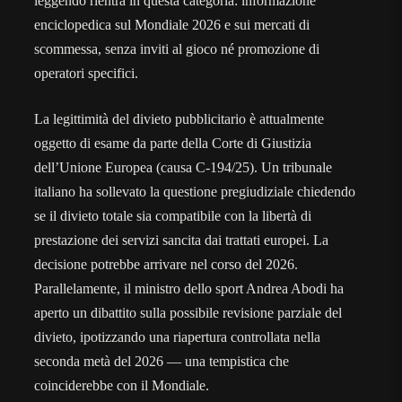
leggendo rientra in questa categoria: informazione
enciclopedica sul Mondiale 2026 e sui mercati di
scommessa, senza inviti al gioco né promozione di
operatori specifici.
La legittimità del divieto pubblicitario è attualmente
oggetto di esame da parte della Corte di Giustizia
dell’Unione Europea (causa C-194/25). Un tribunale
italiano ha sollevato la questione pregiudiziale chiedendo
se il divieto totale sia compatibile con la libertà di
prestazione dei servizi sancita dai trattati europei. La
decisione potrebbe arrivare nel corso del 2026.
Parallelamente, il ministro dello sport Andrea Abodi ha
aperto un dibattito sulla possibile revisione parziale del
divieto, ipotizzando una riapertura controllata nella
seconda metà del 2026 — una tempistica che
coinciderebbe con il Mondiale.