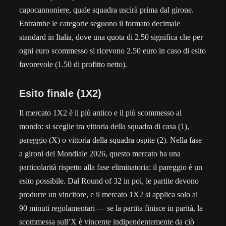
capocannoniere, quale squadra uscirà prima dal girone.
Entrambe le categorie seguono il formato decimale
standard in Italia, dove una quota di 2.50 significa che per
ogni euro scommesso si ricevono 2.50 euro in caso di esito
favorevole (1.50 di profitto netto).
Esito finale (1X2)
Il mercato 1X2 è il più antico e il più scommesso al
mondo: si sceglie tra vittoria della squadra di casa (1),
pareggio (X) o vittoria della squadra ospite (2). Nella fase
a gironi del Mondiale 2026, questo mercato ha una
particolarità rispetto alla fase eliminatoria: il pareggio è un
esito possibile. Dal Round of 32 in poi, le partite devono
produrre un vincitore, e il mercato 1X2 si applica solo ai
90 minuti regolamentari — se la partita finisce in parità, la
scommessa sull’X è vincente indipendentemente da ciò