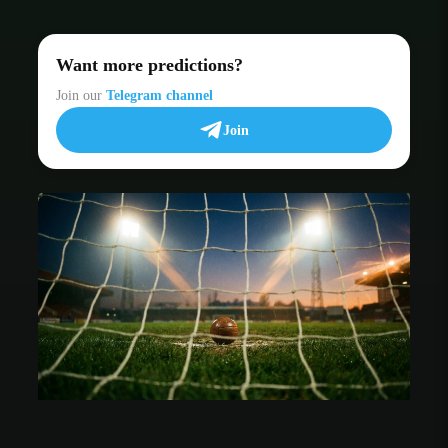
Want more predictions?
Join our
Telegram channel
Join