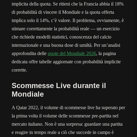
implicita della quota. Se ritieni che la Francia abbia il 18%
di probabilità di vincere il Mondiale e la quota offerta
implica solo il 14%, c’è valore. Il problema, ovviamente, è
stimare correttamente la probabilità reale — un esercizio
che richiede modelli statistici, conoscenza del calcio
internazionale e una buona dose di umiltà. Per un’analisi
approfondita delle
quote del Mondiale 2026
, la pagina
dedicata offre tabelle aggiornate con probabilità implicite
corrette.
Scommesse Live durante il
Mondiale
A Qatar 2022, il volume di scommesse live ha superato per
la prima volta il volume delle scommesse pre-partita nel
mercato italiano. Non è una sorpresa: guardare una partita
e reagire in tempo reale a ciò che succede in campo è