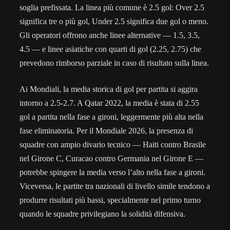
soglia prefissata. La linea più comune è 2.5 gol: Over 2.5
significa tre o più gol, Under 2.5 significa due gol o meno.
Gli operatori offrono anche linee alternative — 1.5, 3.5,
4.5 — e linee asiatiche con quarti di gol (2.25, 2.75) che
prevedono rimborso parziale in caso di risultato sulla linea.
Ai Mondiali, la media storica di gol per partita si aggira
intorno a 2.5-2.7. A Qatar 2022, la media è stata di 2.55
gol a partita nella fase a gironi, leggermente più alta nella
fase eliminatoria. Per il Mondiale 2026, la presenza di
squadre con ampio divario tecnico — Haiti contro Brasile
nel Girone C, Curacao contro Germania nel Girone E —
potrebbe spingere la media verso l’alto nella fase a gironi.
Viceversa, le partite tra nazionali di livello simile tendono a
produrre risultati più bassi, specialmente nel primo turno
quando le squadre privilegiano la solidità difensiva.