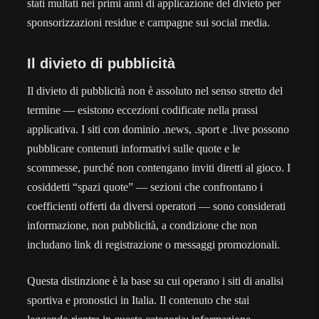
stati multati nei primi anni di applicazione del divieto per
sponsorizzazioni residue e campagne sui social media.
Il divieto di pubblicità
Il divieto di pubblicità non è assoluto nel senso stretto del
termine — esistono eccezioni codificate nella prassi
applicativa. I siti con dominio .news, .sport e .live possono
pubblicare contenuti informativi sulle quote e le
scommesse, purché non contengano inviti diretti al gioco. I
cosiddetti “spazi quote” — sezioni che confrontano i
coefficienti offerti da diversi operatori — sono considerati
informazione, non pubblicità, a condizione che non
includano link di registrazione o messaggi promozionali.
Questa distinzione è la base su cui operano i siti di analisi
sportiva e pronostici in Italia. Il contenuto che stai