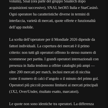
volumi), Sisal (ora parte del gruppo Snaitech dopo
acquisizioni successive), SNAI, bet365 Italia e StarCasinò.
Ogni operatore ha caratteristiche diverse in termini di
interfaccia, varietà di mercati, quote offerte e funzionalità
dell’app mobile.
La scelta dell’operatore per il Mondiale 2026 dipende da
fattori individuali. La copertura dei mercati è il primo
criterio: non tutti gli operatori offrono lo stesso numero di
scommesse per partita. I grandi operatori internazionali con
presenza in Italia tendono a offrire cataloghi più ampi —
oltre 200 mercati per match, inclusi mercati di nicchia
come il numero di calci d’angolo o il minuto del primo gol.
Operatori più piccoli possono limitarsi ai mercati principali
(1X2, Over/Under, risultato esatto, marcatori).
Le quote non sono identiche tra operatori. La differenza